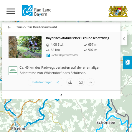
zurück zur Routenauswahl
Bayerisch-Böhmischer Freundsch
4:08 Std.
657
m
62
km
507
m
62
km Bayernnetzanteil
Ca. 45 km des Radwegs verlaufen auf der ehemalige
Bahntrasse von Wölsendorf nach Schönsee.
Details anzeigen