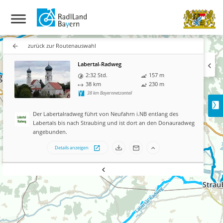
zurück zur Routenauswahl
Labertal-Radweg
2:32 Std.
157
m
38
km
230
m
38
km Bayernnetzanteil
Der Labertalradweg führt von Neufahrn i.NB entlan
Labertals bis nach Straubing und ist dort an den 
angebunden.
Details anzeigen