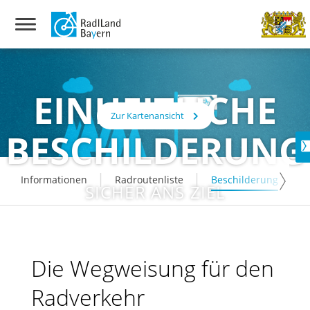
EINHEITLICHE
Zur Kartenansicht
BESCHILDERUNG
Informationen
Radroutenliste
Beschilderung
SICHER ANS ZIEL
Die Wegweisung für den
Radverkehr