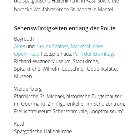
die spätgotische Hallenkirche in Kastl sowie die
barocke Wallfahrtskirche St. Moritz in Mantel.
Sehenswürdigkeiten entlang der Route
Bayreuth
Altes
und
Neues Schloss
,
Markgräfliches
Opernhaus
, Festspielhaus,
Park der Eremitage
,
Richard-Wagner-Museum, Stadtkirche,
Spitalkirche, Wilhelm-Leuschner-Gedenkstätte,
Museen
Weidenberg
Pfarrkirche St. Michael, historische Bürgerhäuser
im Obermarkt, Zinnfigurenkeller im Schulzentrum,
Freilichtmuseum Scherzenmühle, Knopfmuseum"
Kastl
Spätgotische Hallenkirche