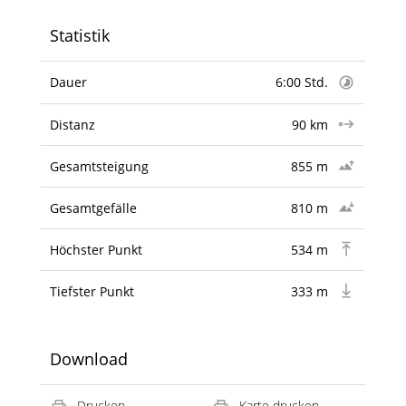
Statistik
Dauer
6:00 Std.
Distanz
90 km
Gesamtsteigung
855 m
Gesamtgefälle
810 m
Höchster Punkt
534 m
Tiefster Punkt
333 m
Download
Drucken
Karte drucken