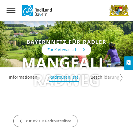
BAYERNNETZ FÜR RADLER
Zur Kartenansicht
MANGFALL-
RADWEG
Informationen
Radroutenliste
Beschilderung
zurück zur Radroutenliste