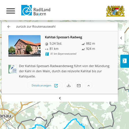
zurück zur Routenauswahl
Kahltal-Spessart-Radweg
5:24 Std.
882
m
81
km
924
m
81
km Bayernnetzanteil
Der Kahltal-Spessart-Radwanderweg führt von der
der Kahl in den Main, durch das reizvolle Kahltal bis
Kahlquelle.
Details anzeigen