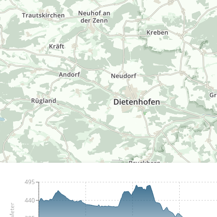
495
440
Meter