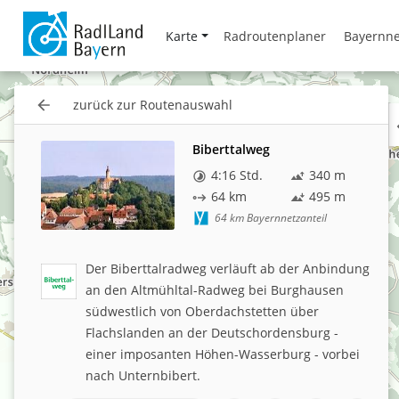
Karte
Radroutenplaner
Bayernne
zurück zur Routenauswahl
Biberttalweg
4:16 Std.
340
m
64
km
495
m
64
km Bayernnetzanteil
Der Biberttalradweg verläuft ab der Anbindung
an den Altmühltal-Radweg bei Burghausen
südwestlich von Oberdachstetten über
Flachslanden an der Deutschordensburg -
einer imposanten Höhen-Wasserburg - vorbei
nach Unternbibert.